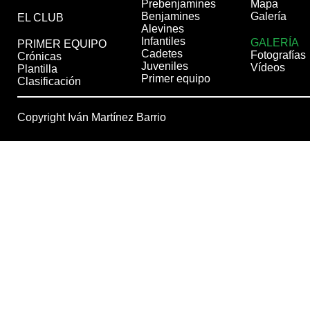
Prebenjamines
Mapa
Benjamines
Galería
EL CLUB
Alevines
Infantiles
GALERÍA
PRIMER EQUIPO
Cadetes
Fotografías
Crónicas
Juveniles
Vídeos
Plantilla
Primer equipo
Clasificación
Copyright Iván Martínez Barrio