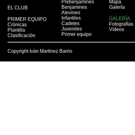
Prebenjamines
Mapa
Benjamines
Galería
EL CLUB
Alevines
Infantiles
GALERÍA
PRIMER EQUIPO
Cadetes
Fotografías
Crónicas
Juveniles
Vídeos
Plantilla
Primer equipo
Clasificación
Copyright Iván Martínez Barrio