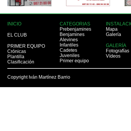
INICIO
CATEGORIAS
INSTALAC
Prebenjamines
Mapa
Benjamines
Galería
EL CLUB
Alevines
Infantiles
GALERÍA
PRIMER EQUIPO
Cadetes
Fotografías
Crónicas
Juveniles
Vídeos
Plantilla
Primer equipo
Clasificación
Copyright Iván Martínez Barrio