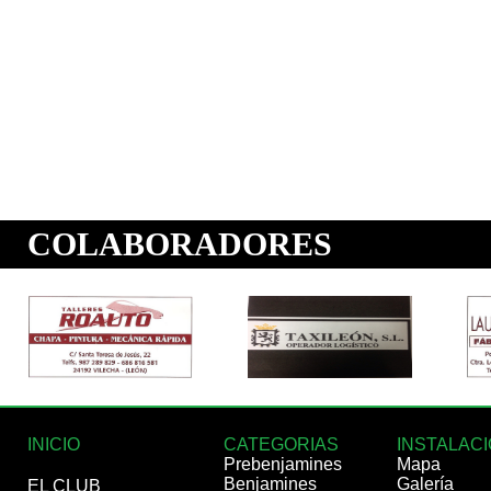
INICIO
CATEGORIAS
INSTALAC
Prebenjamines
Mapa
Benjamines
Galería
EL CLUB