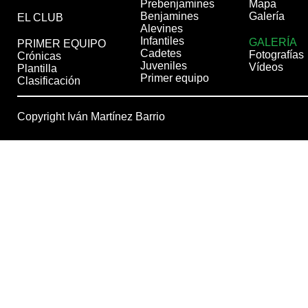
Prebenjamines
Mapa
Benjamines
Galería
EL CLUB
Alevines
Infantiles
GALERÍA
PRIMER EQUIPO
Cadetes
Fotografías
Crónicas
Juveniles
Vídeos
Plantilla
Primer equipo
Clasificación
Copyright Iván Martínez Barrio