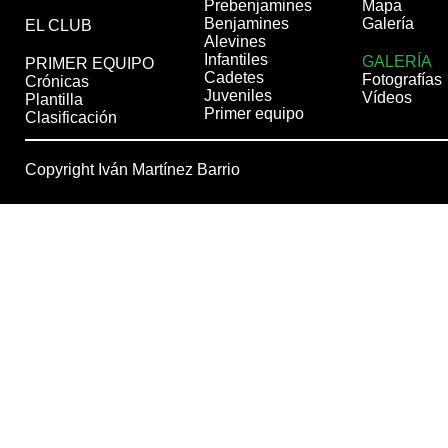
Prebenjamines
Mapa
Benjamines
Galería
EL CLUB
Alevines
Infantiles
GALERÍA
PRIMER EQUIPO
Cadetes
Fotografías
Crónicas
Juveniles
Vídeos
Plantilla
Primer equipo
Clasificación
Copyright Iván Martínez Barrio