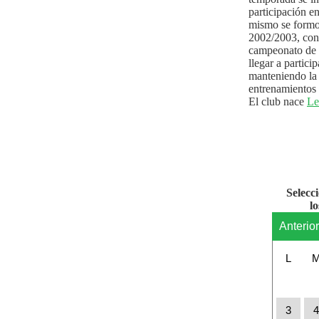
participación e
mismo se formo
2002/2003, con 
campeonato de l
llegar a partici
manteniendo la 
entrenamientos 
El club nace
Le
Selecc
l
Anterio
L
3