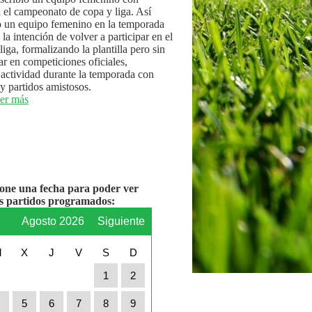
n el campeonato de copa y liga. Así
 un equipo femenino en la temporada
la intención de volver a participar en el
iga, formalizando la plantilla pero sin
par en competiciones oficiales,
actividad durante la temporada con
y partidos amistosos.
er más
ione una fecha para poder ver
os partidos programados:
r
Agosto 2026
Siguiente
M
X
J
V
S
D
1
2
4
5
6
7
8
9