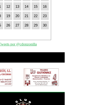
1
12
13
14
15
16
8
19
20
21
22
23
5
26
27
28
29
30
Tweets por @cdonzonilla