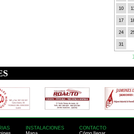
10
1
17
1
24
2
31
RIAS
INSTALACIONES
CONTACTO
mines
Mapa
Cómo llegar