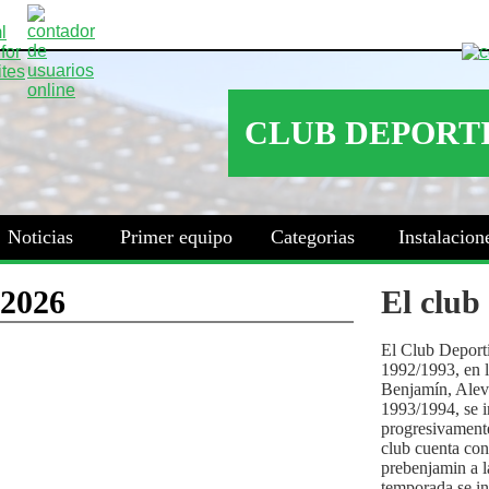
Noticias
Primer equipo
Categorias
Instalacion
El club
El Club Deport
1992/1993, en la
Benjamín, Alev
1993/1994, se i
progresivamente
club cuenta con
prebenjamin a l
temporada se i