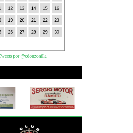
1
12
13
14
15
16
8
19
20
21
22
23
5
26
27
28
29
30
Tweets por @cdonzonilla