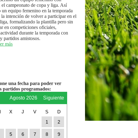
n el campeonato de copa y liga. Así
 un equipo femenino en la temporada
la intención de volver a participar en el
iga, formalizando la plantilla pero sin
par en competiciones oficiales,
actividad durante la temporada con
y partidos amistosos.
er más
ione una fecha para poder ver
os partidos programados:
r
Agosto 2026
Siguiente
M
X
J
V
S
D
1
2
4
5
6
7
8
9