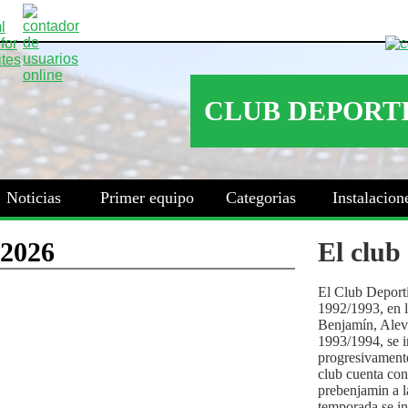
Noticias
Primer equipo
Categorias
Instalacion
El club
El Club Deport
1992/1993, en la
Benjamín, Alev
1993/1994, se i
progresivamente
club cuenta con
prebenjamin a l
temporada se i