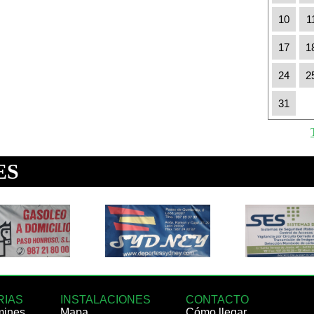
10
1
17
1
24
2
31
RIAS
INSTALACIONES
CONTACTO
mines
Mapa
Cómo llegar