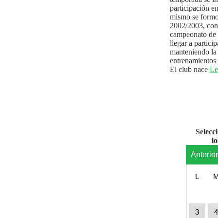
participación e
mismo se formo
2002/2003, con 
campeonato de l
llegar a partici
manteniendo la 
entrenamientos 
El club nace
Le
Selecc
l
Anterio
L
3