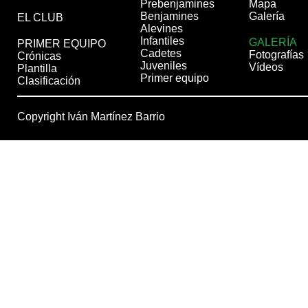
Prebenjamines
Mapa
Benjamines
Galería
EL CLUB
Alevines
Infantiles
GALERÍA
PRIMER EQUIPO
Cadetes
Fotografías
Crónicas
Juveniles
Vídeos
Plantilla
Primer equipo
Clasificación
Copyright Iván Martínez Barrio