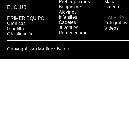
Prebenjamines
Mapa
Benjamines
Galería
EL CLUB
Alevines
Infantiles
GALERÍA
PRIMER EQUIPO
Cadetes
Fotografías
Crónicas
Juveniles
Vídeos
Plantilla
Primer equipo
Clasificación
Copyright Iván Martínez Barrio