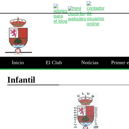
Inicio
El Club
Noticias
Primer 