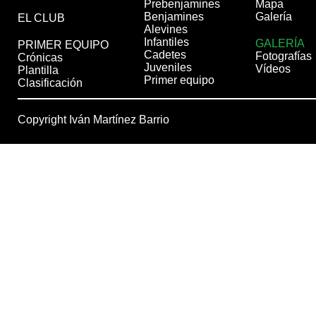
Prebenjamines
Mapa
Benjamines
Galería
EL CLUB
Alevines
Infantiles
GALERÍA
PRIMER EQUIPO
Cadetes
Fotografías
Crónicas
Juveniles
Vídeos
Plantilla
Primer equipo
Clasificación
Copyright Iván Martínez Barrio