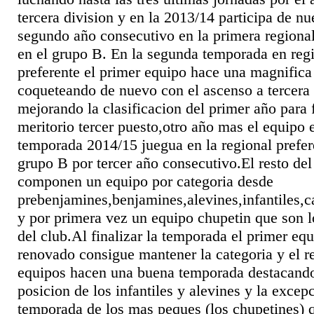
tercera division y en la 2013/14 participa de n
segundo año consecutivo en la primera regional
en el grupo B. En la segunda temporada en reg
preferente el primer equipo hace una magnific
coqueteando de nuevo con el ascenso a tercera 
mejorando la clasificacion del primer año para 
meritorio tercer puesto,otro año mas el equipo 
temporada 2014/15 juegua en la regional prefer
grupo B por tercer año consecutivo.El resto del
componen un equipo por categoria desde
prebenjamines,benjamines,alevines,infantiles,ca
y por primera vez un equipo chupetin que son 
del club.Al finalizar la temporada el primer e
renovado consigue mantener la categoria y el r
equipos hacen una buena temporada destacando
posicion de los infantiles y alevines y la excep
temporada de los mas peques (los chupetines) 