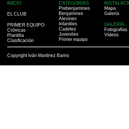
INICIO
CATEGORIAS
INSTALAC
Prebenjamines
Mapa
Benjamines
Galería
EL CLUB
Alevines
Infantiles
GALERÍA
PRIMER EQUIPO
Cadetes
Fotografías
Crónicas
Juveniles
Vídeos
Plantilla
Primer equipo
Clasificación
Copyright Iván Martínez Barrio