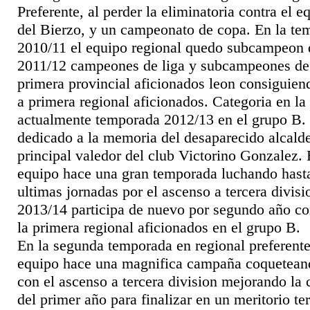
Preferente, al perder la eliminatoria contra el
del Bierzo, y un campeonato de copa. En la te
2010/11 el equipo regional quedo subcampeon d
2011/12 campeones de liga y subcampeones de
primera provincial aficionados leon consiguien
a primera regional aficionados. Categoria en la
actualmente temporada 2012/13 en el grupo B. 
dedicado a la memoria del desaparecido alcalde
principal valedor del club Victorino Gonzalez. 
equipo hace una gran temporada luchando hasta
ultimas jornadas por el ascenso a tercera divisi
2013/14 participa de nuevo por segundo año co
la primera regional aficionados en el grupo B.
En la segunda temporada en regional preferente
equipo hace una magnifica campaña coquetean
con el ascenso a tercera division mejorando la 
del primer año para finalizar en un meritorio te