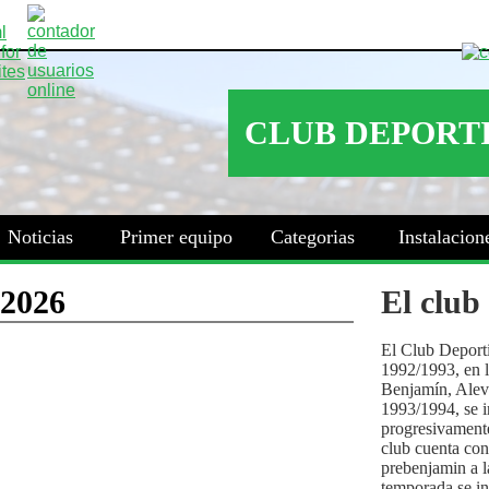
Noticias
Primer equipo
Categorias
Instalacion
El club
El Club Deport
1992/1993, en la
Benjamín, Alev
1993/1994, se i
progresivamente
club cuenta con
prebenjamin a l
temporada se i