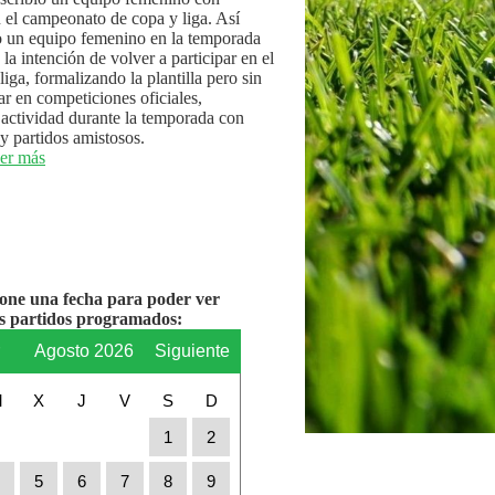
n el campeonato de copa y liga. Así
 un equipo femenino en la temporada
la intención de volver a participar en el
iga, formalizando la plantilla pero sin
par en competiciones oficiales,
actividad durante la temporada con
y partidos amistosos.
er más
ione una fecha para poder ver
os partidos programados:
r
Agosto 2026
Siguiente
M
X
J
V
S
D
1
2
4
5
6
7
8
9