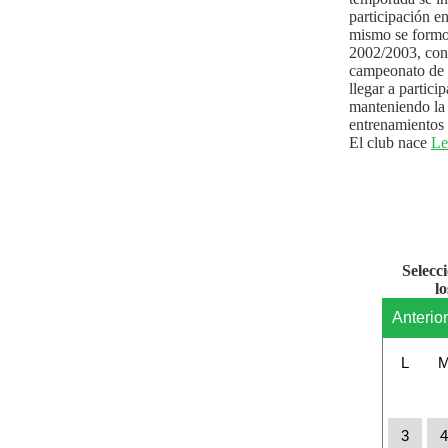
participación e
mismo se formo
2002/2003, con 
campeonato de l
llegar a partici
manteniendo la 
entrenamientos 
El club nace
Le
Selecc
l
Anterio
L
3