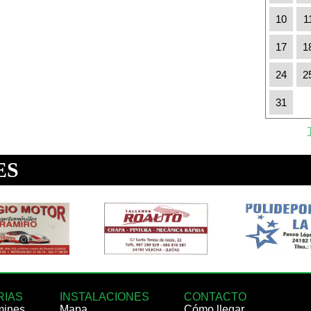
10
1
17
1
24
2
31
RIAS
INSTALACIONES
CONTACTO
mines
Mapa
Cómo llegar