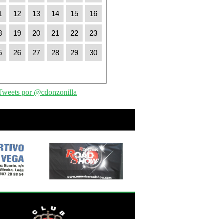
1
12
13
14
15
16
8
19
20
21
22
23
5
26
27
28
29
30
Tweets por @cdonzonilla