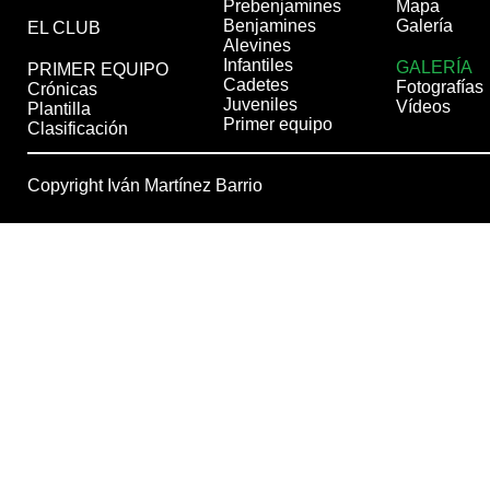
Prebenjamines
Mapa
Benjamines
Galería
EL CLUB
Alevines
Infantiles
GALERÍA
PRIMER EQUIPO
Cadetes
Fotografías
Crónicas
Juveniles
Vídeos
Plantilla
Primer equipo
Clasificación
Copyright Iván Martínez Barrio