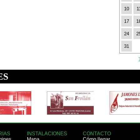
10
1
17
1
24
2
31
RIAS
INSTALACIONES
CONTACTO
mines
Mapa
Cómo llegar