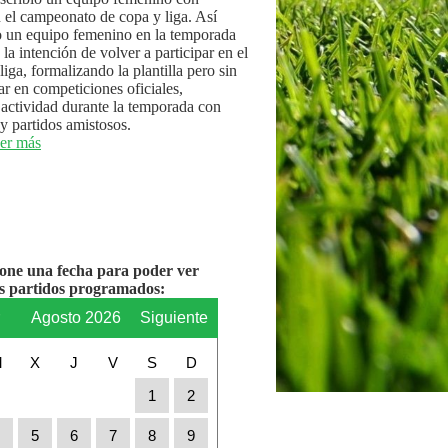
n el campeonato de copa y liga. Así
 un equipo femenino en la temporada
la intención de volver a participar en el
iga, formalizando la plantilla pero sin
par en competiciones oficiales,
actividad durante la temporada con
y partidos amistosos.
er más
ione una fecha para poder ver
os partidos programados:
r
Agosto 2026
Siguiente
M
X
J
V
S
D
1
2
4
5
6
7
8
9