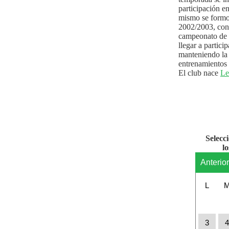
participación e
mismo se formo
2002/2003, con 
campeonato de l
llegar a partici
manteniendo la 
entrenamientos 
El club nace
Le
Selecc
l
Anterio
L
3