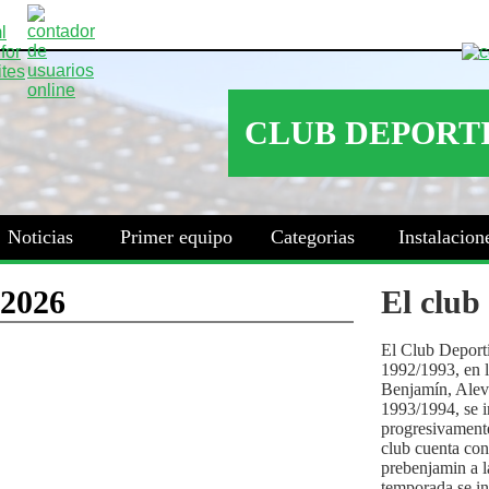
Noticias
Primer equipo
Categorias
Instalacion
El club
El Club Deport
1992/1993, en la
Benjamín, Alev
1993/1994, se i
progresivamente
club cuenta con
prebenjamin a l
temporada se i