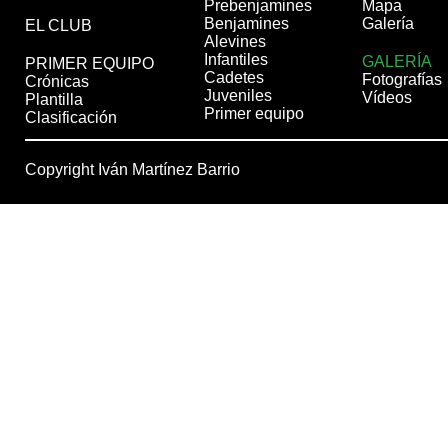
Prebenjamines
Mapa
Benjamines
Galería
EL CLUB
Alevines
Infantiles
GALERÍA
PRIMER EQUIPO
Cadetes
Fotografías
Crónicas
Juveniles
Vídeos
Plantilla
Primer equipo
Clasificación
Copyright Iván Martínez Barrio