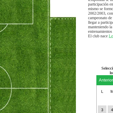
participación e
mismo se formo
2002/2003, con 
campeonato de l
llegar a partici
manteniendo la 
entrenamientos 
El club nace
Le
Selecc
l
Anterio
L
3