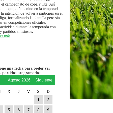
n el campeonato de copa y liga. Así
 un equipo femenino en la temporada
la intención de volver a participar en el
iga, formalizando la plantilla pero sin
par en competiciones oficiales,
actividad durante la temporada con
y partidos amistosos.
er más
ione una fecha para poder ver
os partidos programados:
r
Agosto 2026
Siguiente
M
X
J
V
S
D
1
2
4
5
6
7
8
9