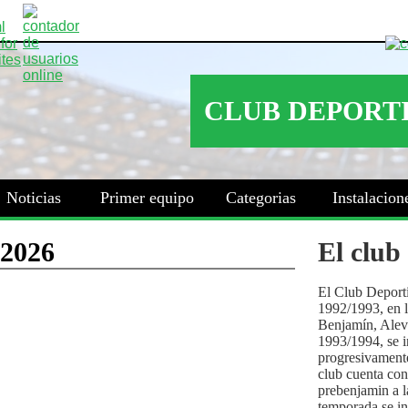
Noticias
Primer equipo
Categorias
Instalacion
El club
El Club Deport
1992/1993, en la
Benjamín, Alev
1993/1994, se i
progresivamente
club cuenta con
prebenjamin a l
temporada se i