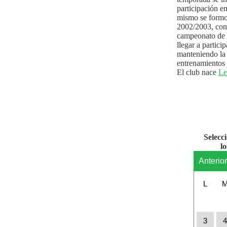
participación e
mismo se formo
2002/2003, con 
campeonato de l
llegar a partici
manteniendo la 
entrenamientos 
El club nace
Le
Selecc
l
Anterio
L
3