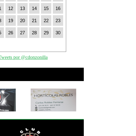
1
12
13
14
15
16
8
19
20
21
22
23
5
26
27
28
29
30
Tweets por @cdonzonilla