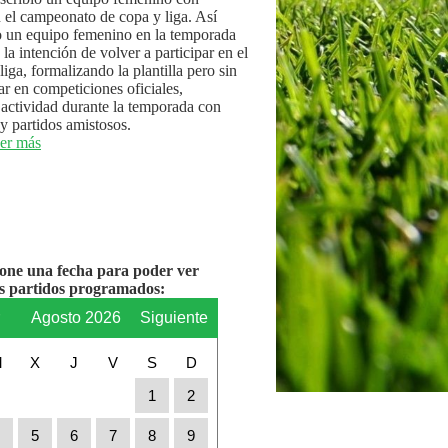
n el campeonato de copa y liga. Así
 un equipo femenino en la temporada
la intención de volver a participar en el
iga, formalizando la plantilla pero sin
par en competiciones oficiales,
actividad durante la temporada con
y partidos amistosos.
er más
ione una fecha para poder ver
os partidos programados:
r
Agosto 2026
Siguiente
M
X
J
V
S
D
1
2
4
5
6
7
8
9