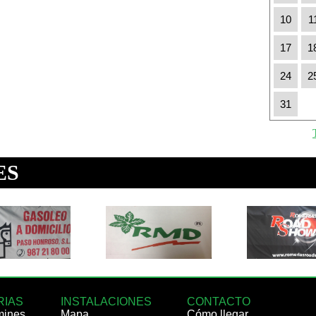
10
1
17
1
24
2
31
RIAS
INSTALACIONES
CONTACTO
mines
Mapa
Cómo llegar