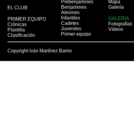
Prebenjamines
Mapa
Benjamines
Galería
EL CLUB
Alevines
Infantiles
GALERÍA
PRIMER EQUIPO
Cadetes
Fotografías
Crónicas
Juveniles
Vídeos
Plantilla
Primer equipo
Clasificación
Copyright Iván Martínez Barrio