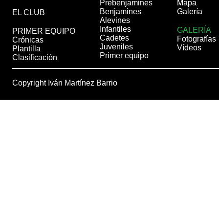
Prebenjamines
Mapa
Benjamines
Galería
EL CLUB
Alevines
Infantiles
GALERÍA
PRIMER EQUIPO
Cadetes
Fotografías
Crónicas
Juveniles
Vídeos
Plantilla
Primer equipo
Clasificación
Copyright Iván Martínez Barrio