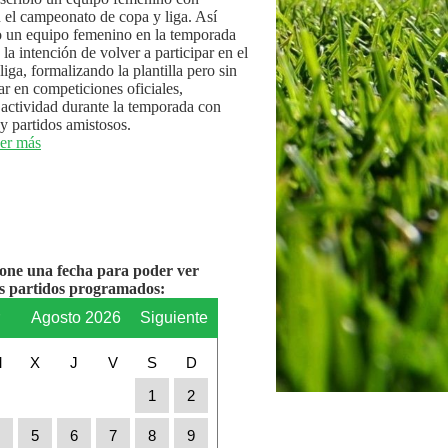
n el campeonato de copa y liga. Así
 un equipo femenino en la temporada
la intención de volver a participar en el
iga, formalizando la plantilla pero sin
par en competiciones oficiales,
actividad durante la temporada con
y partidos amistosos.
er más
ione una fecha para poder ver
os partidos programados:
r
Agosto 2026
Siguiente
M
X
J
V
S
D
1
2
4
5
6
7
8
9