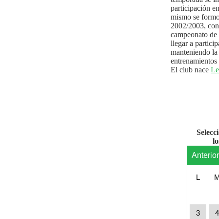
participación e
mismo se formo
2002/2003, con 
campeonato de l
llegar a partici
manteniendo la 
entrenamientos 
El club nace
Le
Selecc
l
Anterio
L
3