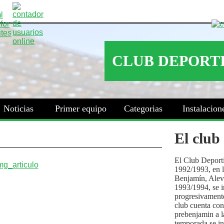
Noticias
Primer equipo
Categorias
Instalacion
El club
El Club Deport
1992/1993, en la
Benjamín, Alev
1993/1994, se i
progresivamente
club cuenta con
prebenjamin a l
temporada se i