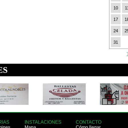
10
1
17
1
24
2
31
RIAS
INSTALACIONES
CONTACTO
mines
Mapa
Cómo llegar