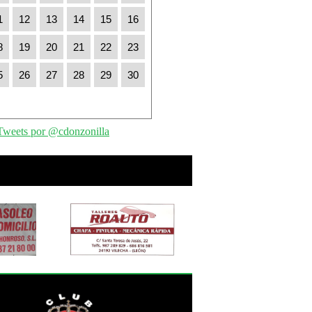
1
12
13
14
15
16
8
19
20
21
22
23
5
26
27
28
29
30
Tweets por @cdonzonilla