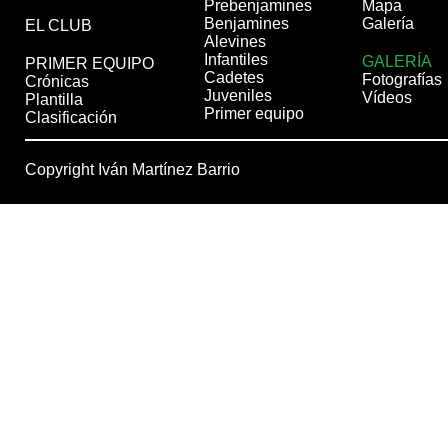
Prebenjamines
Mapa
Benjamines
Galería
EL CLUB
Alevines
Infantiles
GALERÍA
PRIMER EQUIPO
Cadetes
Fotografías
Crónicas
Juveniles
Vídeos
Plantilla
Primer equipo
Clasificación
Copyright Iván Martínez Barrio