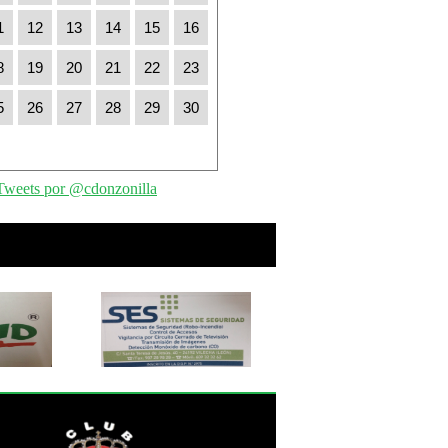
1
12
13
14
15
16
8
19
20
21
22
23
5
26
27
28
29
30
Tweets por @cdonzonilla