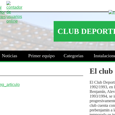
Noticias
Primer equipo
Categorias
Instalacion
El club
El Club Deport
1992/1993, en la
Benjamín, Alev
1993/1994, se i
progresivamente
club cuenta con
prebenjamin a l
temporada se i