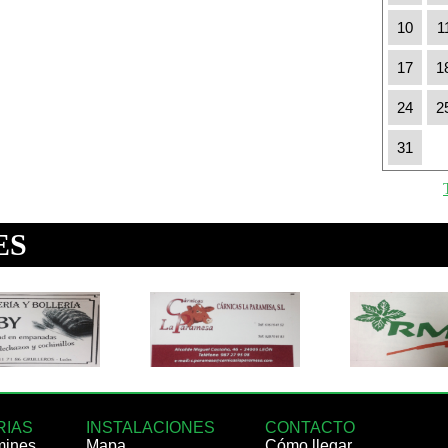
10
1
17
1
24
2
31
RIAS
INSTALACIONES
CONTACTO
mines
Mapa
Cómo llegar