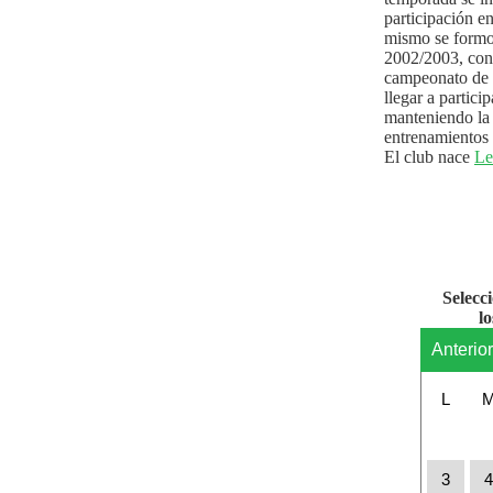
participación e
mismo se formo
2002/2003, con 
campeonato de l
llegar a partici
manteniendo la 
entrenamientos 
El club nace
Le
Selecc
l
Anterio
L
3