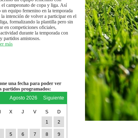
n el campeonato de copa y liga. Así
 un equipo femenino en la temporada
la intención de volver a participar en el
iga, formalizando la plantilla pero sin
par en competiciones oficiales,
actividad durante la temporada con
y partidos amistosos.
er más
ione una fecha para poder ver
os partidos programados:
r
Agosto 2026
Siguiente
M
X
J
V
S
D
1
2
4
5
6
7
8
9