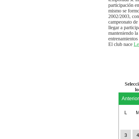
participación e
mismo se formo
2002/2003, con 
campeonato de l
llegar a partici
manteniendo la 
entrenamientos 
El club nace
Le
Selecc
l
Anterio
L
3