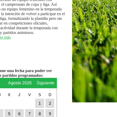
n el campeonato de copa y liga. Así
 un equipo femenino en la temporada
la intención de volver a participar en el
iga, formalizando la plantilla pero sin
par en competiciones oficiales,
actividad durante la temporada con
y partidos amistosos.
er más
ione una fecha para poder ver
os partidos programados:
r
Agosto 2026
Siguiente
M
X
J
V
S
D
1
2
4
5
6
7
8
9