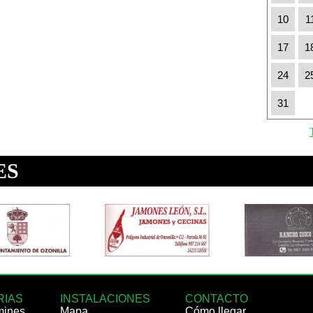
10
1
17
1
24
2
31
RIAS
INSTALACIONES
CONTACTO
mines
Mapa
Cómo llegar