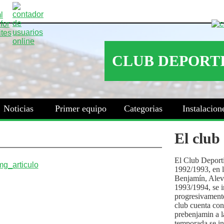
Noticias
Primer equipo
Categorias
Instalacion
El club
El Club Deport
1992/1993, en la
Benjamín, Alev
1993/1994, se i
progresivamente
club cuenta con
prebenjamin a l
temporada se i