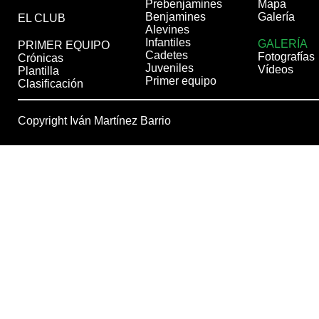
Prebenjamines
Mapa
Benjamines
Galería
EL CLUB
Alevines
Infantiles
GALERÍA
PRIMER EQUIPO
Cadetes
Fotografías
Crónicas
Juveniles
Vídeos
Plantilla
Primer equipo
Clasificación
Copyright Iván Martínez Barrio