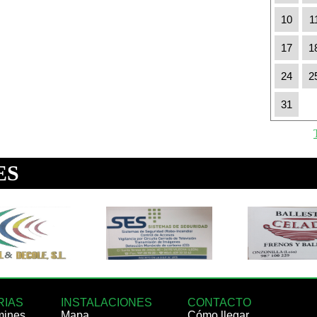
10
1
17
1
24
2
31
RIAS
INSTALACIONES
CONTACTO
mines
Mapa
Cómo llegar