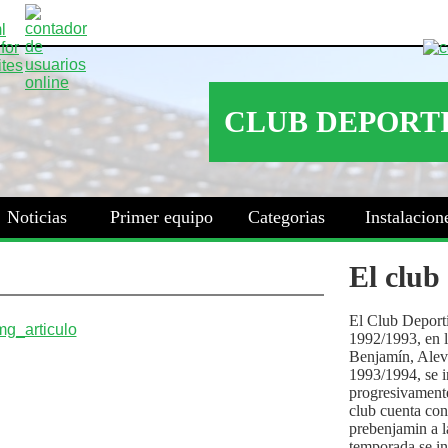
Noticias
Primer equipo
Categorias
Instalacion
El club
El Club Deport
1992/1993, en la
Benjamín, Alev
1993/1994, se i
progresivamente
club cuenta con
prebenjamin a l
temporada se i