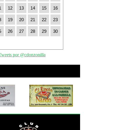
1
12
13
14
15
16
8
19
20
21
22
23
5
26
27
28
29
30
Tweets por @cdonzonilla