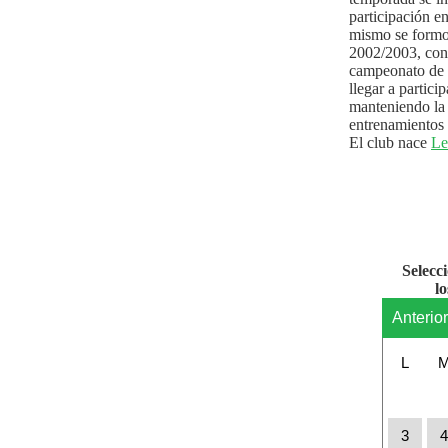
participación e
mismo se formo
2002/2003, con 
campeonato de l
llegar a partici
manteniendo la 
entrenamientos 
El club nace
Le
Selecc
l
Anterio
L
3