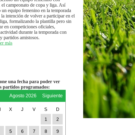
n el campeonato de copa y liga. Así
 un equipo femenino en la temporada
la intención de volver a participar en el
iga, formalizando la plantilla pero sin
par en competiciones oficiales,
actividad durante la temporada con
y partidos amistosos.
er más
ione una fecha para poder ver
os partidos programados:
r
Agosto 2026
Siguiente
M
X
J
V
S
D
1
2
4
5
6
7
8
9