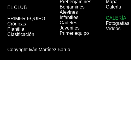
Prebenjamines
Mapa
Benjamines
Galería
EL CLUB
Alevines
Infantiles
GALERÍA
PRIMER EQUIPO
Cadetes
Fotografías
Crónicas
Juveniles
Vídeos
Plantilla
Primer equipo
Clasificación
Copyright Iván Martínez Barrio