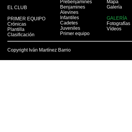
Prebenjamines
Mapa
Benjamines
Galería
EL CLUB
Alevines
Infantiles
GALERÍA
PRIMER EQUIPO
Cadetes
Fotografías
Crónicas
Juveniles
Vídeos
Plantilla
Primer equipo
Clasificación
Copyright Iván Martínez Barrio