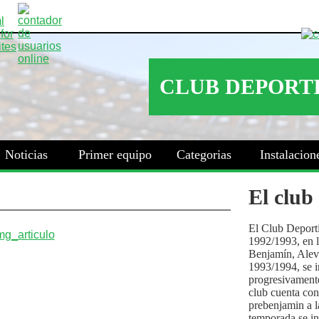
Noticias
Primer equipo
Categorias
Instalacion
El club
El Club Deport
1992/1993, en la
Benjamín, Alev
1993/1994, se i
progresivamente
club cuenta con
prebenjamin a l
temporada se i