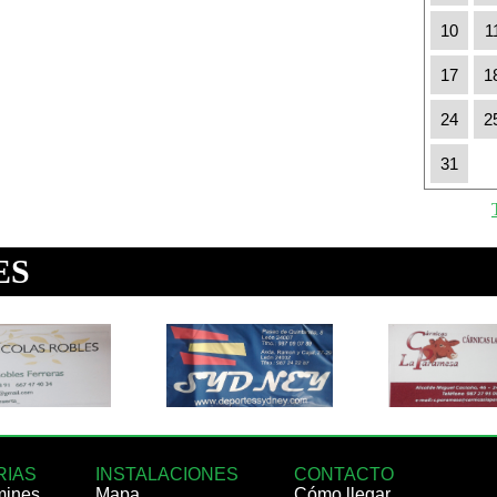
10
1
17
1
24
2
31
RIAS
INSTALACIONES
CONTACTO
mines
Mapa
Cómo llegar