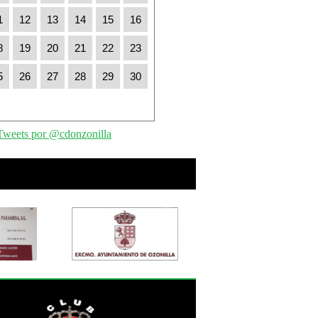
1
12
13
14
15
16
8
19
20
21
22
23
5
26
27
28
29
30
Tweets por @cdonzonilla