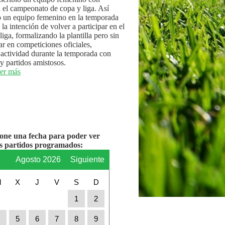
n el campeonato de copa y liga. Así
 un equipo femenino en la temporada
la intención de volver a participar en el
iga, formalizando la plantilla pero sin
par en competiciones oficiales,
actividad durante la temporada con
y partidos amistosos.
er más
ione una fecha para poder ver
os partidos programados:
r
Agosto 2026
Siguiente
M
X
J
V
S
D
1
2
4
5
6
7
8
9