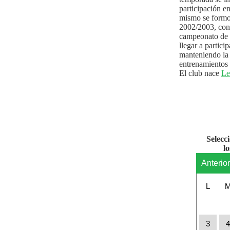
participación e
mismo se formo
2002/2003, con 
campeonato de l
llegar a partici
manteniendo la 
entrenamientos 
El club nace
Le
Selecc
l
Anterio
L
3