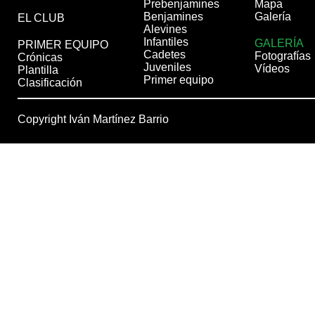
Prebenjamines
Mapa
Benjamines
Galería
EL CLUB
Alevines
Infantiles
GALERÍA
PRIMER EQUIPO
Cadetes
Fotografías
Crónicas
Juveniles
Vídeos
Plantilla
Primer equipo
Clasificación
Copyright Iván Martínez Barrio