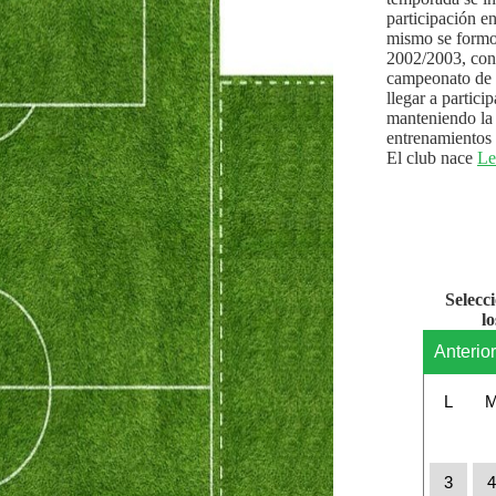
participación e
mismo se formo
2002/2003, con 
campeonato de l
llegar a partici
manteniendo la 
entrenamientos 
El club nace
Le
Selecc
l
Anterio
L
3