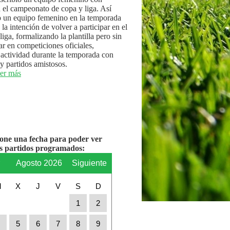
n el campeonato de copa y liga. Así
 un equipo femenino en la temporada
la intención de volver a participar en el
iga, formalizando la plantilla pero sin
par en competiciones oficiales,
actividad durante la temporada con
y partidos amistosos.
er más
ione una fecha para poder ver
os partidos programados:
r
Agosto 2026
Siguiente
M
X
J
V
S
D
1
2
4
5
6
7
8
9