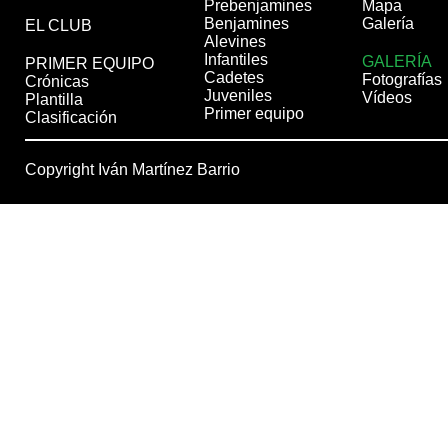
Prebenjamines
Mapa
Benjamines
Galería
EL CLUB
Alevines
Infantiles
GALERÍA
PRIMER EQUIPO
Cadetes
Fotografías
Crónicas
Juveniles
Vídeos
Plantilla
Primer equipo
Clasificación
Copyright Iván Martínez Barrio