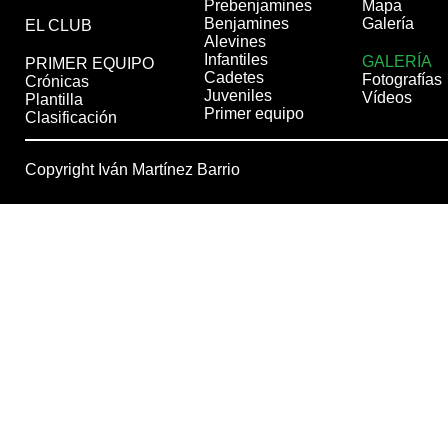
Prebenjamines
Mapa
Benjamines
Galería
EL CLUB
Alevines
Infantiles
GALERÍA
PRIMER EQUIPO
Cadetes
Fotografías
Crónicas
Juveniles
Vídeos
Plantilla
Primer equipo
Clasificación
Copyright Iván Martínez Barrio