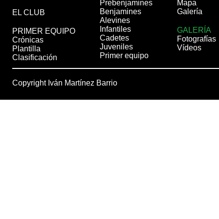
Prebenjamines
Mapa
Benjamines
Galería
EL CLUB
Alevines
Infantiles
GALERÍA
PRIMER EQUIPO
Cadetes
Fotografías
Crónicas
Juveniles
Vídeos
Plantilla
Primer equipo
Clasificación
Copyright Iván Martínez Barrio