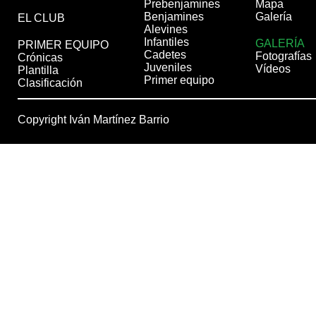
Prebenjamines
Mapa
Benjamines
Galería
EL CLUB
Alevines
Infantiles
GALERÍA
PRIMER EQUIPO
Cadetes
Fotografías
Crónicas
Juveniles
Vídeos
Plantilla
Primer equipo
Clasificación
Copyright Iván Martínez Barrio