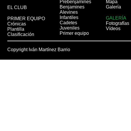
Prebenjamines
Mapa
Benjamines
Galería
EL CLUB
Alevines
Infantiles
GALERÍA
PRIMER EQUIPO
Cadetes
Fotografías
Crónicas
Juveniles
Vídeos
Plantilla
Primer equipo
Clasificación
Copyright Iván Martínez Barrio