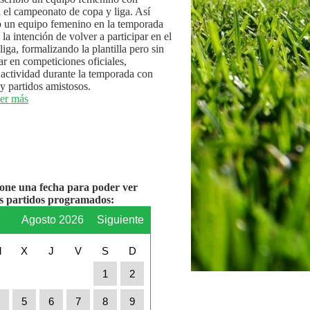
n el campeonato de copa y liga. Así
 un equipo femenino en la temporada
la intención de volver a participar en el
iga, formalizando la plantilla pero sin
par en competiciones oficiales,
actividad durante la temporada con
y partidos amistosos.
er más
ione una fecha para poder ver
os partidos programados:
r
Agosto 2026
Siguiente
M
X
J
V
S
D
1
2
4
5
6
7
8
9