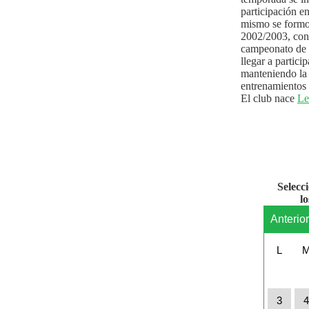
participación e
mismo se formo
2002/2003, con 
campeonato de l
llegar a partici
manteniendo la 
entrenamientos 
El club nace
Le
Selecc
l
Anterio
L
3