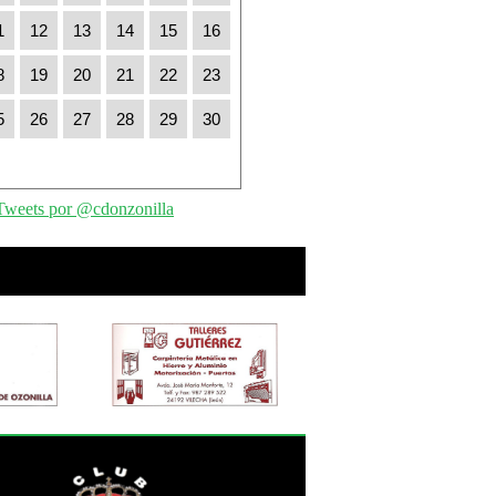
1
12
13
14
15
16
8
19
20
21
22
23
5
26
27
28
29
30
Tweets por @cdonzonilla