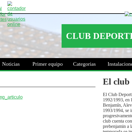
Noticias
Primer equipo
Categorias
Instalacion
El club
El Club Deport
1992/1993, en la
Benjamín, Alev
1993/1994, se i
progresivamente
club cuenta con
prebenjamin a l
temporada se i