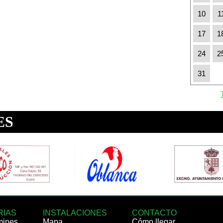
10
1
17
1
24
2
31
RIAS
INSTALACIONES
CONTACTO
mines
Mapa
Cómo llegar