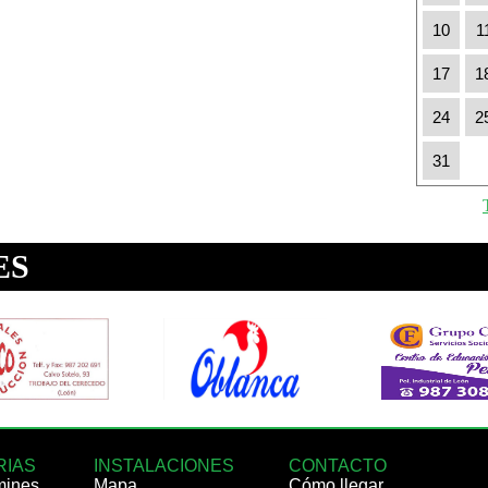
10
1
17
1
24
2
31
RIAS
INSTALACIONES
CONTACTO
mines
Mapa
Cómo llegar