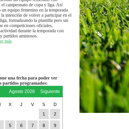
n el campeonato de copa y liga. Así
 un equipo femenino en la temporada
la intención de volver a participar en el
iga, formalizando la plantilla pero sin
par en competiciones oficiales,
actividad durante la temporada con
y partidos amistosos.
er más
ione una fecha para poder ver
os partidos programados:
r
Agosto 2026
Siguiente
M
X
J
V
S
D
1
2
4
5
6
7
8
9