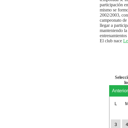
participación e
mismo se formo
2002/2003, con 
campeonato de l
llegar a partici
manteniendo la 
entrenamientos 
El club nace
Le
Selecc
l
Anterio
L
3