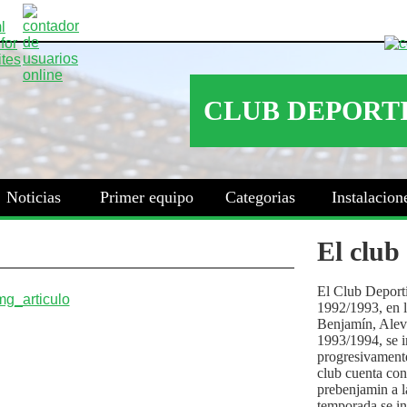
Noticias
Primer equipo
Categorias
Instalacion
El club
El Club Deport
1992/1993, en la
Benjamín, Alev
1993/1994, se i
progresivamente
club cuenta con
prebenjamin a l
temporada se i