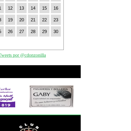
1
12
13
14
15
16
8
19
20
21
22
23
5
26
27
28
29
30
Tweets por @cdonzonilla