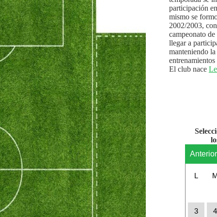
participación e
mismo se formo
2002/2003, con 
campeonato de l
llegar a partici
manteniendo la 
entrenamientos 
El club nace
Le
Selecc
l
Anterio
L
3