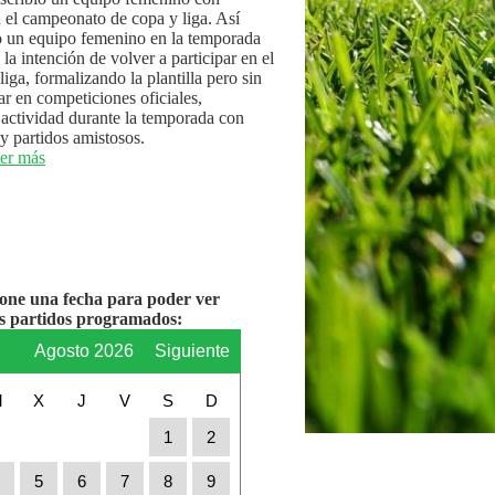
n el campeonato de copa y liga. Así
 un equipo femenino en la temporada
la intención de volver a participar en el
iga, formalizando la plantilla pero sin
par en competiciones oficiales,
actividad durante la temporada con
y partidos amistosos.
er más
ione una fecha para poder ver
os partidos programados:
r
Agosto 2026
Siguiente
M
X
J
V
S
D
1
2
4
5
6
7
8
9