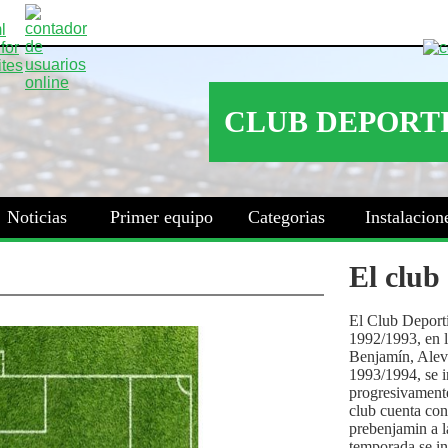
Noticias
Primer equipo
Categorias
Instalacion
El club
El Club Deport
1992/1993, en la
Benjamín, Alev
1993/1994, se i
progresivamente
club cuenta con
prebenjamin a l
temporada se i