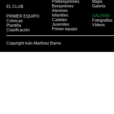
Prebenjamines
Mapa
Benjamines
Galería
EL CLUB
Alevines
Infantiles
GALERÍA
PRIMER EQUIPO
Cadetes
Fotografías
Crónicas
Juveniles
Vídeos
Plantilla
Primer equipo
Clasificación
Copyright Iván Martínez Barrio