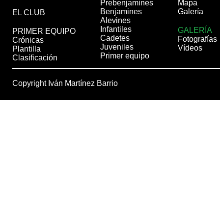
Prebenjamines
Mapa
Benjamines
Galería
EL CLUB
Alevines
Infantiles
GALERÍA
PRIMER EQUIPO
Cadetes
Fotografías
Crónicas
Juveniles
Vídeos
Plantilla
Primer equipo
Clasificación
Copyright Iván Martínez Barrio