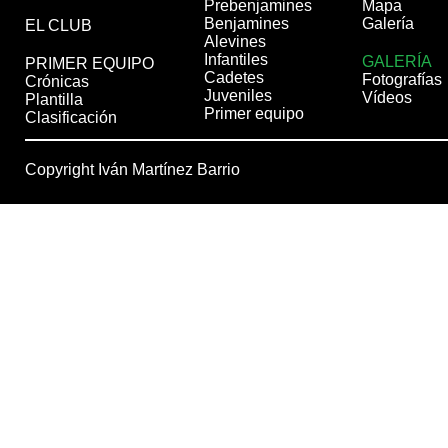
Prebenjamines
Mapa
Benjamines
Galería
EL CLUB
Alevines
Infantiles
GALERÍA
PRIMER EQUIPO
Cadetes
Fotografías
Crónicas
Juveniles
Vídeos
Plantilla
Primer equipo
Clasificación
Copyright Iván Martínez Barrio