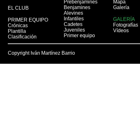
Prebenjamines
Mapa
Benjamines
Galería
EL CLUB
Alevines
Infantiles
GALERÍA
PRIMER EQUIPO
Cadetes
Fotografías
Crónicas
Juveniles
Vídeos
Plantilla
Primer equipo
Clasificación
Copyright Iván Martínez Barrio