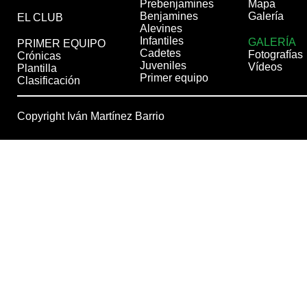
Prebenjamines
Mapa
Benjamines
Galería
EL CLUB
Alevines
Infantiles
GALERÍA
PRIMER EQUIPO
Cadetes
Fotografías
Crónicas
Juveniles
Vídeos
Plantilla
Primer equipo
Clasificación
Copyright Iván Martínez Barrio