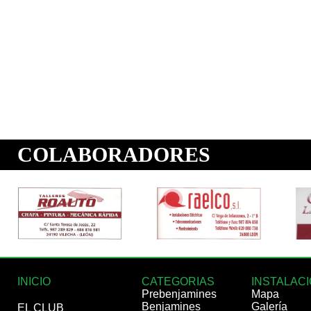
INICIO
CATEGORIAS
INSTALAC
Prebenjamines
Mapa
Benjamines
Galería
EL CLUB