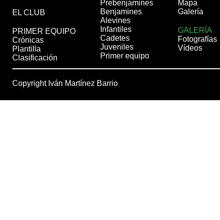
Prebenjamines
Mapa
Benjamines
Galería
EL CLUB
Alevines
Infantiles
GALERÍA
PRIMER EQUIPO
Cadetes
Fotografías
Crónicas
Juveniles
Vídeos
Plantilla
Primer equipo
Clasificación
Copyright Iván Martínez Barrio