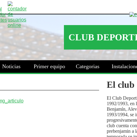
Noticias
Primer equipo
Categorias
Instalacion
El club
El Club Deport
1992/1993, en la
Benjamín, Alev
1993/1994, se i
progresivamente
club cuenta con
prebenjamin a l
temporada se i