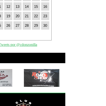
1
12
13
14
15
16
8
19
20
21
22
23
5
26
27
28
29
30
Tweets por @cdonzonilla