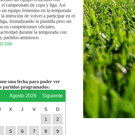
n el campeonato de copa y liga. Así
 un equipo femenino en la temporada
la intención de volver a participar en el
iga, formalizando la plantilla pero sin
par en competiciones oficiales,
actividad durante la temporada con
y partidos amistosos.
er más
ione una fecha para poder ver
os partidos programados:
r
Agosto 2026
Siguiente
M
X
J
V
S
D
1
2
4
5
6
7
8
9