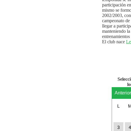
participación e
mismo se formo
2002/2003, con 
campeonato de l
llegar a partici
manteniendo la 
entrenamientos 
El club nace
Le
Selecc
l
Anterio
L
3