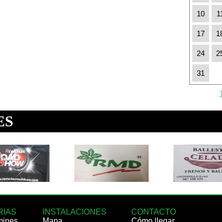
10
1
17
1
24
2
31
RIAS
INSTALACIONES
CONTACTO
mines
Mapa
Cómo llegar