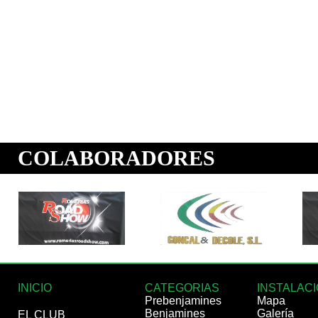
INICIO
CATEGORIAS
INSTALAC
Prebenjamines
Mapa
Benjamines
Galería
EL CLUB