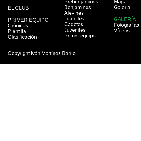
Prebenjamines
Mapa
Benjamines
Galería
EL CLUB
Alevines
Infantiles
GALERÍA
PRIMER EQUIPO
Cadetes
Fotografías
Crónicas
Juveniles
Vídeos
Plantilla
Primer equipo
Clasificación
Copyright Iván Martínez Barrio