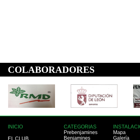
INICIO
CATEGORIAS
INSTALAC
Prebenjamines
Mapa
Benjamines
Galería
EL CLUB